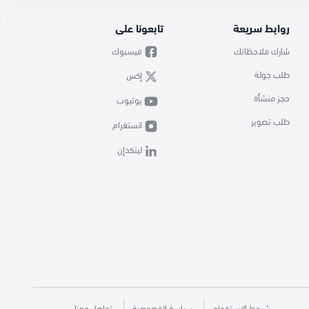
روابط سريعة
تابعونا على
شارك ملاحظاتك
فيسبوك
طلب جولة
إكس
حجز منشأة
يوتيوب
طلب تصوير
انستغرام
لينكدإن
شروط الاستخدام
سياسة الخصوصية
تواصل معنا