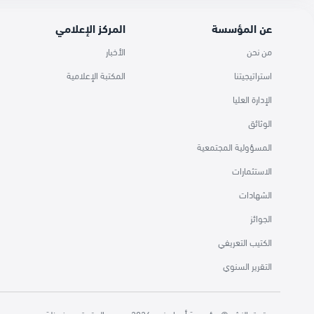
عن المؤسسة
المركز الإعلامي
من نحن
الأخبار
استراتيجيتنا
المكتبة الإعلامية
الإدارة العليا
الوثائق
المسؤولية المجتمعية
الاستثمارات
الشهادات
الجوائز
الكتيب التعريفي
التقرير السنوي
حقوق النشر © مؤسسة أسباير زون 2026 ، جميع الحقوق محفوظة.