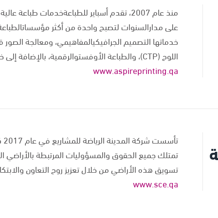
منذ عام 2007، تقدم أسباير للطباعةخدمات طباع
على مدارالسنوات لتصبح واحدة من أكثر مؤسساتالطباعة تق
خدماتها التصميم الجرافيكيالمفاهيمي، ومعالجة الصور قب
اللوح (CTP)، والطباعة الأوفستوالرقمية، بالإضافة إلى خدمات التعبئةوالتغليف.
www.aspireprinting.qa
تأ
ة
تمتلك جميع الحقوق والمسؤوليات المرتبطة بالأراضي ال
تسويق هذه الأراضي من خلال تعزيز روح التعاون والابتكار 
www.sce.qa