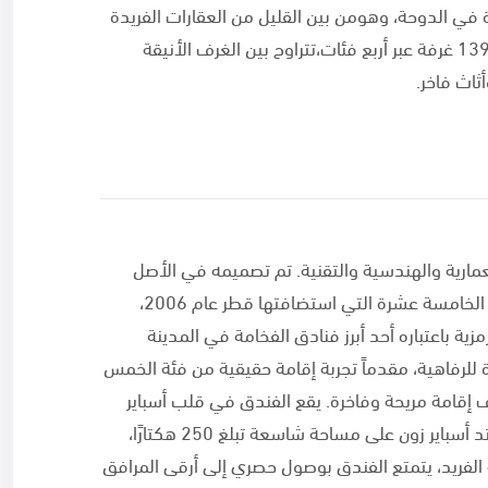
 في الدوحة، وهومن بين القليل من العقارات الفريدة
التيتوفر تجربة إقامة في بيئة ريفية حضرية. يضم الفندق 139 غرفة عبر أربع فئات،تتراوح بين الغرف الأنيقة
ثاث فاخر.
مارية والهندسية والتقنية. تم تصميمه في الأصل
على شكل شعلة عملاقة تخليدًا لدورة الألعاب الآسيوية الخامسة عشرة التي استضافتها قطر عام 2006،
ة باعتباره أحد أبرز فنادق الفخامة في المدينة
لرفاهية، مقدماً تجربة إقامة حقيقية من فئة الخمس
ًا، توفر للضيوف إقامة مريحة وفاخرة. يقع الفندق في قلب أسباير
زون، والتي تعد رمزًا لانتصار قطر في المجال الرياضي. تمتد أسباير زون على مساحة شاسعة تبلغ 250 هكتارًا،
لفريد، يتمتع الفندق بوصول حصري إلى أرقى المرافق