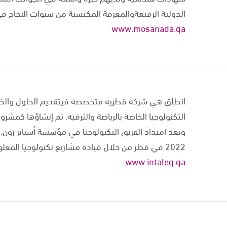
الدولية الرفيعةوالمعرفة المكتسبة من سنوات النجاح ف
www.mosanada.qa
انطلق هي شركة قطرية متخصصة فيتقديم الحلول والخدما
التكنولوجيا الخاصة بالرياضة والترفيه. تم إنشاؤها كمش
وتعد امتدادً الفريق التكنولوجيا في مؤسسة أسباير زون. 
2022 في قطر من خلال قيادة مشاريع تكنولوجيا المعلومات والاتصالات.
www.intaleq.qa