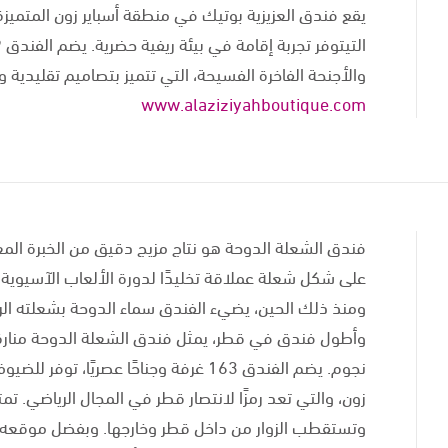
يقع فندق العزيزية بوتيك في منطقة أسباير زون المتميزة
والأجنحة الفاخرة الفسيحة، التي تتميز بتصاميم تقليدية وأ
www.alaziziyahboutique.com
فندق الشعلة الدوحة هو نتاج مزيج دقيق من الخبرة المع
ومنذ ذلك الحين، يضيء الفندق سماء الدوحة بشعلته الرمزي
وأطول فندق في قطر، يمثل فندق الشعلة الدوحة منارة ل
نجوم. يضم الفندق 163 غرفة وجناحًا عصري
وتستقطب الزوار من داخل قطر وخارجها. وبفضل موقعه ا