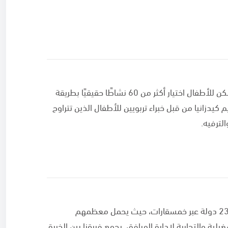
تقع كيدزانيا الدوحة في قلب منطقة أسباير زون، حيث يمكن للأطفال اختيار أكثر من 60 نشاطًا حقيقيًا بطريقة
زانيا من قبل خبراء تربويين للأطفال الذين تتراوح
يتألف فريق مساندة من خبراء إدارة المرافق من أكثر من 23 دولة عبر خمسقارات، حيث يحمل معظمهم
 والتجارية لإدارة المرافق. يجمع فريقنا بين الخبرة