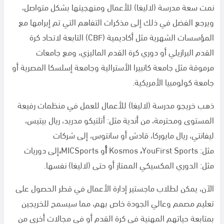
نمت سعة مدرسة (لاليغا) للأعمال ومنهجيتها بشكل متواصل،
ويرجع الفضل في ذلك إلى مذكرات التفاهم التي تم إبرامها مع
المؤسسات الشهرية مثل أكاديمية (
CBF
) التابعة لاتحاد كرة
القدم البرازيلي أو دوري كرة القدم الماليزي، ومع جامعات
مرموقة مثل جامعة كانبيرا الأسترالية وجامعة إسلسكا المصرية أو
جامعة كولومبيا الأمريكية.
ذهب خريجو مدرسة (لاليغا) للأعمال للعمل في منظمات رفيعة
المستوى ومحترمة، من أندية مثل: أتلتيكو مدريد، ريال بيتيس،
ليفانتي، ريال مايوركا، قادش أو سانتوس، إلى شركات
مثل:
YouFirst Sports
،
Kosmos
أ
و
MICSports
،
إلى دوريات
مثل: الدوري المكسيكي الممتاز أو حتى (لاليغا) نفسها.
الآن، يمكن لطلاب ماجستير إدارة الأعمال في قطر الحصول على
تعليم مصمم وعالي الجودة خاص بهم، مما سيسمح للخريجين
بمتابعة حياتهم المهنية في كرة القدم أو في مجالات أخرى من