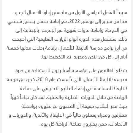
سيبدأ الفصل الدراسي الأول من ماجستير إدارة الأعمال الجديد
هذا من فبراير إلى نوفمبر
2022
، مع إقامة حصص بحضور شخصي
في الدوحة، وإقامة ندوات شهرية عبر الإنترنت، بالإضافة إلى
ذلك، ستشمل هذه الدورة أنواع الزيارات التعليمية التي أصبحت
من أبرز برامج مدرسة (لاليغا) للأعمال، بإقامة رحلات مدتها خمسة
أيام إلى كل من: لندن ومدريد، تم التخطيط لها.
يتطلع القائمون على مؤسسة أسباير زون للاستفادة من خبرة
مدرسة (لاليغا) للأعمال، التي تأسست عام
2018
، كجزء من مهمة
(لاليغا) للمساعدة في إضفاء الطابع الاحترافي على صناعة
الرياضة من خلال الدورات النظرية والعملية، لقد كان نجاحاً كبيراً،
حيث قدر الطلاب حقيقة أن المحتوى تم تطويره بواسطة
محترفين ومدراء يعملون حالياً في (لاليغا)، والأندية، والدوريات و
الاتحادات، ممن يختبرون صناعة الرياضة كل يوم.