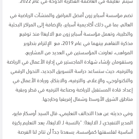
سيتم تعليمه في العاصمة القطرية الدوحة في عام
2022
.
تضم مؤسسة أسباير زون أفضل المرافق والمنشآت الرياضية في
العالم، بما في ذلك أكاديمية أسباير، بالإضافة إلى المراكز البحثية
والطبية، وتعمل مؤسسة أسباير زون مع (لاليغا) منذ توقيع
مذكرة التفاهم بينهما في عام
2019
، مع الإلتزام بتطوير
المواهب، تعاونت المؤسستين في العديد من المشاريع،
وستقومان بإنشاء شهادة الماجستير في إدارة الأعمال في الرياضة
والترفيه، حيث ستساعد دراسة التسويق الجديد، التحول الرقمي
والتكنولوجي، والإعلام، والترفيه، والابتكار، وريادة الأعمال في
إعداد قادة المستقبل للرياضة وصناعة الترفيه في قطر وبقية
مناطق الشرق الأوسط وشمال إفريقيا وخارجها.
وفي حديثه عن هذا التحالف التعليمي، قال السيد أوسكار مايو،
المدير التنفيذي لـ (لاليغا): "بالنسبة لـ (لاليغا)، يعد التعليم ركيزة
أساسية لفلسفتها كمؤسسة، يسعدنا جداً أن تتاح لنا الفرصة