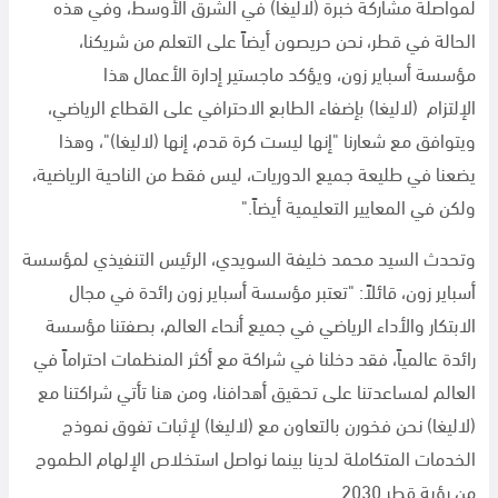
لمواصلة مشاركة خبرة (لاليغا) في الشرق الأوسط، وفي هذه
الحالة في قطر، نحن حريصون أيضاً على التعلم من شريكنا،
مؤسسة أسباير زون، ويؤكد ماجستير إدارة الأعمال هذا
الإلتزام (لاليغا) بإضفاء الطابع الاحترافي على القطاع الرياضي،
ويتوافق مع شعارنا "إنها ليست كرة قدم، إنها (لاليغا)"، وهذا
يضعنا في طليعة جميع الدوريات، ليس فقط من الناحية الرياضية،
ولكن في المعايير التعليمية أيضاً."
وتحدث السيد محمد خليفة السويدي، الرئيس التنفيذي لمؤسسة
أسباير زون، قائلاً: "تعتبر مؤسسة أسباير زون رائدة في مجال
الابتكار والأداء الرياضي في جميع أنحاء العالم، بصفتنا مؤسسة
رائدة عالمياً، فقد دخلنا في شراكة مع أكثر المنظمات احتراماً في
العالم لمساعدتنا على تحقيق أهدافنا، ومن هنا تأتي شراكتنا مع
(لاليغا) نحن فخورن بالتعاون مع (لاليغا) لإثبات تفوق نموذج
الخدمات المتكاملة لدينا بينما نواصل استخلاص الإلهام الطموح
من رؤية قطر
2030
.