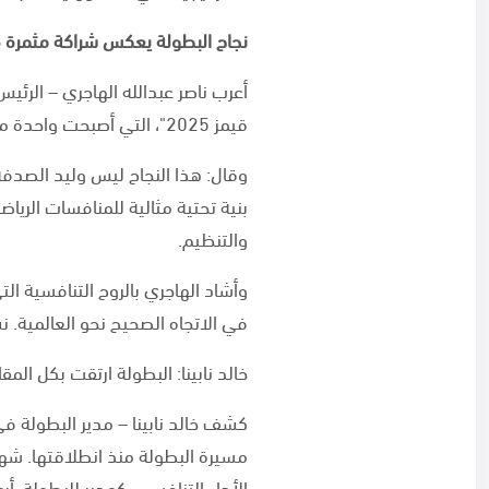
نجاح البطولة يعكس شراكة مثمرة 
أعرب ناصر عبدالله الهاجري – الر
قيمز 2025"، التي أصبحت واحدة من أبرز الفعاليات الرياضية في المنطقة.
وقال: هذا النجاح ليس وليد الصدف
بنية تحتية مثالية للمنافسات الري
والتنظيم.
وأشاد الهاجري بالروح التنافسية ال
في الاتجاه الصحيح نحو العالمية. ن
خالد نابينا: البطولة ارتقت بكل المق
كشف خالد نابينا – مدير البطولة 
مسيرة البطولة منذ انطلاقتها. شهد
الأداء التنافسي، كمدير للبطولة، أرى