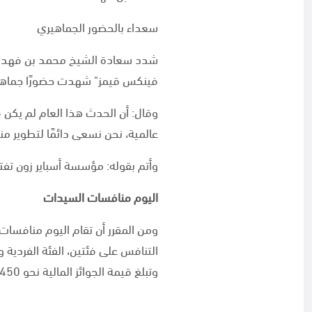
سعداء بالحضور الجماهيري
شدد سعادة الشيخ محمد بن فهد آل
فينكس قيمز" شهدت حضورًا جماهيرً
وقال: أن الحدث هذا العام لم يكن 
عالمية، نحن نسعى دائمًا لتطوير من
وأتم بقوله: مؤسسة أسباير زون تفتخ
اليوم منافسات السيدات
وتبلغ قيمة الجوائز المالية نحو 450 ألف ريال قطري لمنافسات الرجال والسيدات.