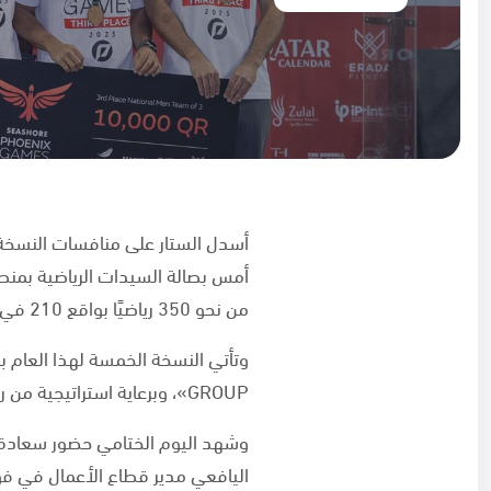
أمس بصالة السيدات الرياضية بمن
من نحو 350 رياضيًا بواقع 210 في فئة الرجال، و140 في فئة السيدات يمثلون 48 دولة من مختلف الجنسيات.
GROUP»، وبرعاية استراتيجية من رزنامة قطر وبتنظيم إرادة فتنس، وبرعاية لوجستية من نابينا القابضة.
وشهد اليوم الختامي حضور سعادة ال
اليافعي مدير قطاع الأعمال في ف