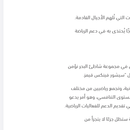
لتي تُلهم الأجيال القادمة.
ا يُحتذى به في دعم الرياضة
دي – نائب رئيس مجلس إدارة مجموعة شاطئ البحر «SEASHORE GROUP»، نحن في مجموعة شاطئ البحر نؤمن
مثل "سيشور فينكس قيمز.
بدنية، وتجمع رياضيين من مختلف
مستوى التنافسي، وهو أمر يدعو
ي تقديم الدعم للفعاليات الرياضية.
ستظل جزءًا لا يتجزأ من