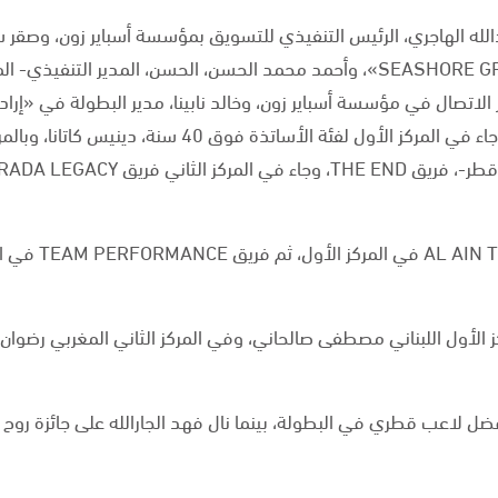
دالله الهاجري، الرئيس التنفيذي للتسويق بمؤسسة أسباير زون، وصق
إدارة مجموعة شاطئ البحر «SEASHORE GROUP»، وأحمد محمد الحسن، الحسن، المد
ر الاتصال في مؤسسة أسباير زون، وخالد نابينا، مدير البطولة في «إرا
المدير العام لـ«إرادة فتنس»، حيث جاء في المركز الأول لفئة 
 الأول اللبناني مصطفى صالحاني، وفي المركز الثاني المغربي رضوان
فضل لاعب قطري في البطولة، بينما نال فهد الجارالله على جائزة روح 