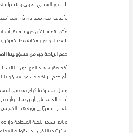
الحضور الشبابي القوي والاحترافية 
وأضاف: نحن فخورون بأن اسم "سيشور
وأتم بقوله: نثمّن جهود فريق أسبا
الوطنية وتعزيز مكانة قطر كمركز ر
دعم الرياضة جزء من مسؤوليتنا الم
بأن دعم الرياضة جزء من مسؤوليتنا
وقال: مشاركتنا كراعٍ تقديمي للنسخ
أنحاء العالم على أرض قطر. وأوضح 
للفخر.. مشيرًا إن رؤية هذا الكم من
وتابع: نشكر اللجنة المنظمة وإرادة
استراتيجيتنا في المسؤولية المجتم