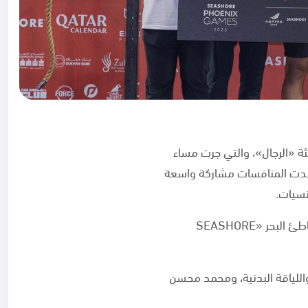
طولة «سيشور فينكس قيمز 2025» للياقة البدنية فئة «الرجال»، والتي جرت مساء
شهدت المنافسات مشاركة واسعة
وتأتي النسخة الخمسة لهذا العام برعاية رسمية من مؤسسة أسباير زون وبرعاية تقديمية من مجموعة شاطئ البحر «SEASHORE
اللياقة البدنية، ومحمد محسن