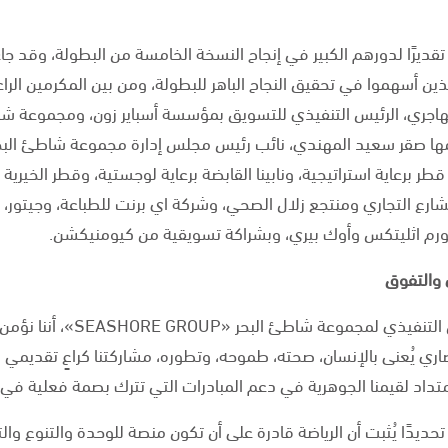
قديرًا لدورهم الكبير في إنجاح النسخة الخامسة من البطولة، وقد جا
الذين أسهموا في تحقيق النجاح الباهر للبطولة، ومن بين المكرمين ا
ة قطر برعاية استراتيجية، ونابينا القابضة برعاية لوجستية، وقطر الخيرية
ارع التجاري ومنتجع زلال الصحي، وشركة اي برنت للطباعة، وجيتور، و
م اثليتكس وأوك بيري، وبشراكة تسويقية من كيومنيكشن.
 والتفوق
أكد سالم سعيد المهندي – الرئيس
اري يُعنى بالإنسان، صحته، طموحه، وتطوره، مشاركتنا كراعٍ تقدي
ديدًا يُثبت أن الرياضة قادرة على أن تكون منصة للوحدة والتنوع وا