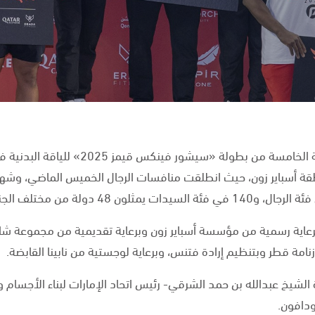
أسدل الستار على منافسات النسخة الخامسة من ب
طقة أسباير زون، حيث انطلقت منافسات الرجال الخميس الماضي، و
شيخ عبدالله بن حمد الشرقي- رئيس اتحاد الإمارات لبناء الأجسام و
ودافون.