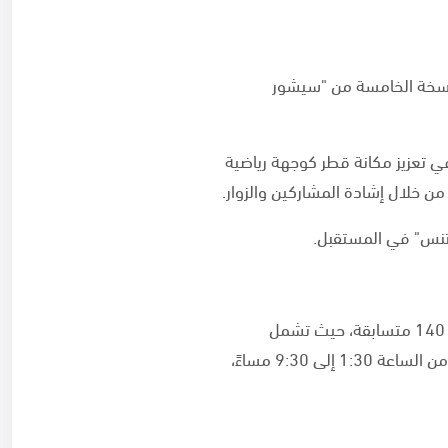
نسخة الخامسة من "سيشور
ي تعزيز مكانة قطر كوجهة رياضية
من خلال إشادة المشاركين والزوار.
 فتنس" في المستقبل.
ومن المقرر أن تقام اليوم منافسات السيدات (مفتوحة للسيدات فقط)، حتى الغد، والتي تشهد مشاركة 140 متسابقة، حيث تشمل
التنافس على فئتين، الفئة الفردية وفئة الفرق التي تتألف من لاعبتان في كل فريق، وستقام المنافسات من الساعة 1:30 إلى 9:30 مساءً،