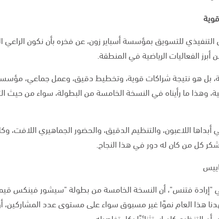
قوية
ئيس التنفيذي للتسويق بمؤسسة أسباير زون، عن فخره بأن نكون الراع
ة، بل هو نتيجة شراكات قوية، وتخطيط دقيق، وعمل جماعي، مؤسسة أس
اضية، وهذا ما رأيناه في النسخة الخامسة من البطولة، سواء من حيث
تي أبداها اللاعبون، والتنظيم الدقيق، والحضور الجماهيري اللافت، و
شكر كل من كان له دور في هذا النجاح.
اييس
في "إرادة فتنس"، أن النسخة الخامسة من بطولة "سيشور فينكس قي
نا هذا العام نموًا غير مسبوق سواء على مستوى عدد المشاركين، أو
 أن التنظيم كان استثنائيًا بكل تفاصيله.