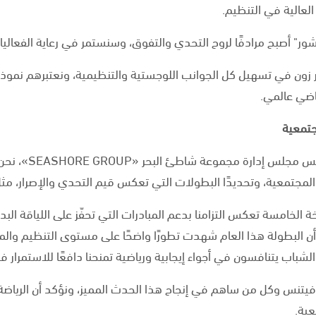
العالية في التنظيم.
" أصبح مرادفًا لروح التحدي والتفوق، وسنستمر في رعاية الفعاليات ا
ير زون في تسهيل كل الجوانب اللوجستية والتنظيمية، ونعتبرهم نموذجً
ياضي عالمي.
جتمعية
أكد صقر سعيد المهن
 المجتمعية، وتحديدًا البطولات التي تعكس قيم التحدي والإصرار، 
ة الخامسة تعكس التزامنا بدعم المبادرات التي تحفّز على اللياقة ال
أن البطولة هذا العام شهدت تطورًا واضحًا على مستوى التنظيم وال
 الشباب يتنافسون في أجواء إيجابية ورياضية تمنحنا دافعًا للاستمرار ف
 فيتنس وكل من ساهم في إنجاح هذا الحدث المميز، ونؤكد أن الرياضة 
عية.