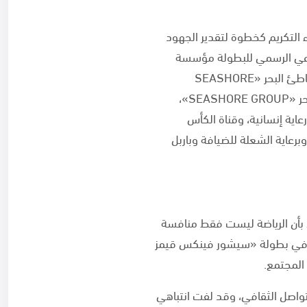
ء التكريم كخطوة لتقدير الجهود
لراعي الرسمي للبطولة مؤسسة
أسباير زون، وتسلمها ناصر عبدالله الهاجري، الرئيس التنفيذي للتسويق بمؤسسة أسباير زون، ومجموعة شاطئ البحر «SEASHORE
GROUP» كراعٍ تقديمي، وقد تسلمها صقر سعيد المهندي، نائب رئيس مجلس إدارة مجموعة شاطئ البحر «SEASHORE GROUP»،
 رعاية إنسانية، وقناة الكأس
برعاية الشعلة للضيافة وباربل
 التنفيذي لمجموعة شاطئ البحر «SEASHORE GROUP»، أننا نؤمن بأن الرياضة ليست فقط منافسة
مي في بطولة «سيشور فينكس قيمز
لتواصل الثقافي، وقد لفت انتباهي