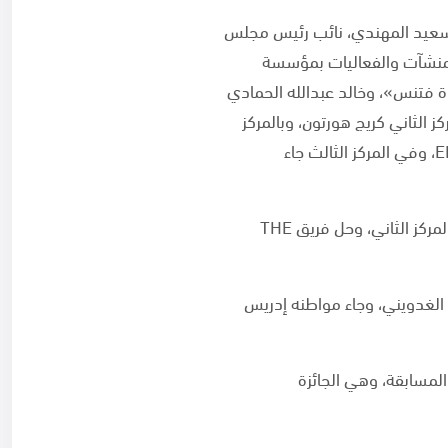
ر سعيد المهندي، نائب رئيس مجلس
ير التنفيذي- المنشآت والفعاليات بمؤسسة
دة فتنس»، وخالد عبدالله الحمادي
الأساتذة فوق 40 سنة، دينيس كاتانا، وبالمركز الثاني كريج هورتون، وبالمركز
الثالث فادي مراد، وفي فئة الفرق قطر-، فريق THE END، وجاء في المركز الثاني فريق ERADA LEGACY، وفي المركز الثالث جاء
وفي فئة فرق عام، جاء فريق AL AIN TEAM في المركز الأول، ثم فريق TEAM PERFORMANCE في المركز الثاني، وحل فريق THE
 الغدويني، وجاء مواطنه إدريس
المسابقة، وهي الجائزة