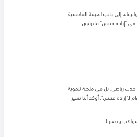
لرعاة، إلى جانب القيمة التنافسية
ن في "إرادة فتنس" ملتزمون
د حدث رياضي، بل هي منصة تنموية
لـ"إرادة فتنس"، أؤكد أننا نسير
لمواهب وصقلها.