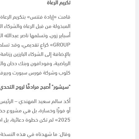
تكريم الرعاة
قامت «إرادة فتنس» بتكريم الرعاة ت
المبذولة من قبل الرعاة والشركاء 
بالإضافة إلى الشركاء البارزين رزنام
الرياضية، وفودافون وبنك دخان والش
كلوب وشركة فورس سبورت وبيرفور
"
سيشور" أصبح مرادفًا لروح التحدي
أو فوزًا وخسارة، بل هي مشروع حض
2025» لم تكن خطوة دعائية، بل امتداد لقيمنا الجوهرية في دعم المبادرات التي تترك بصمة فعلية في المجتمع.
وقال: ما شهدناه في هذه النسخة تح