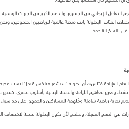
م التفاعل الإيجابي من الجمهور، والدعم الكبير من الجهات الرسمية وا
مختلف الفئات. البطولة باتت منصة عالمية للرياضيين الطموحين، ونح
في النسخ القادمة.
ية
ير العام لـ«إرادة فتنس»، أن بطولة "سيشور فينكس قيمز" ليست مجر
ط، وتعزيز مفاهيم اللياقة والصحة البدنية بأسلوب عصري. كمدير عام 
يم تجربة رياضية شاملة ومُلهمة للمشاركين والجمهور على حد سواء.
جازات في النسخ المقبلة، ونطمح لأن تكون البطولة منصة لاكتشاف ا