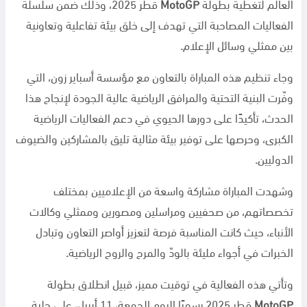
العالم لتغطية بطولة
MotoGP
قطر 2025، وذلك ضمن سلسلة
الفعاليات المصاحبة التي تهدف إلى خلق بيئة تفاعلية وتعاونية
بين ممثلي وسائل الإعلام
.
وجاء تنظيم هذه المباراة بالتعاون مع مؤسسة أسباير زون، التي
وفّرت البنية التحتية والمرافق الرياضية عالية الجودة لإنجاح هذا
الحدث، تأكيدًا على دورها الحيوي في دعم الفعاليات الرياضية
الكبرى، وحرصها على توفير بيئة مثالية تليق بالمشاركين والضيوف
الدوليين
.
وشهدت المباراة مشاركة واسعة من الإعلاميين بمختلف
تخصصاتهم، من صحفيين ومراسلين ومصورين وممثلي وكالات
الأنباء، حيث كانت المناسبة فرصة لتعزيز أواصر التعاون وتبادل
الخبرات في أجواء مليئة بالودّ والمرح والروح الرياضية
.
وتأتي هذه الفعالية في توقيت مميز، قبيل انطلاق بطولة
MotoGP
قطر 2025 رسميًا اليوم الجمعة، 11 أبريل، على حلبة